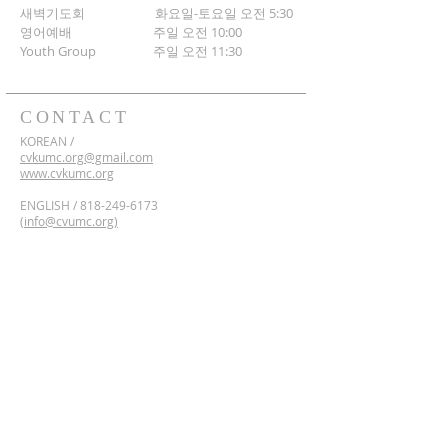
새벽기도회
화요일-토요일 오전 5:30
영어예배 주일 오전 10:00
​Youth Group
주일 오전 11:30
CONTACT
KOREAN /
cvkumc.org@gmail.com
www.cvkumc.org
ENGLISH /
818-249-6173
(
info@cvumc.org)
www.cvumc.org
​*Rent /
818-249-6173
2700 Montrose Ave,
Montrose, California 91020
Google Maps Directions