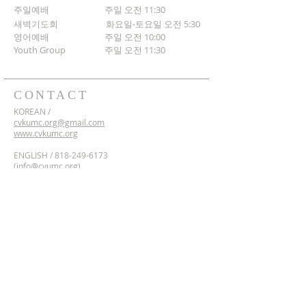
주일예배 주일 오전 11:30
새벽기도회
화요일-토요일 오전 5:30
영어예배 주일 오전 10:00
​Youth Group
주일 오전 11:30
CONTACT
KOREAN /
cvkumc.org@gmail.com
www.cvkumc.org
ENGLISH /
818-249-6173
(
info@cvumc.org)
www.cvumc.org
​*Rent /
818-249-6173
2700 Montrose Ave,
Montrose, California 91020
Google Maps Directions