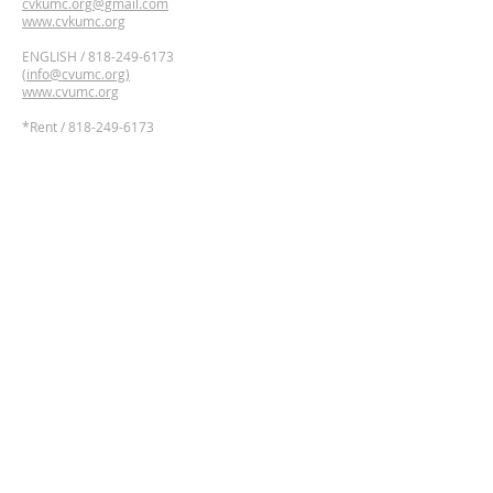
cvkumc.org@gmail.com
www.cvkumc.org
ENGLISH /
818-249-6173
(
info@cvumc.org)
www.cvumc.org
​*Rent /
818-249-6173
2700 Montrose Ave,
Montrose, California 91020
Google Maps Directions