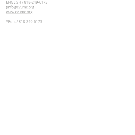
ENGLISH /
818-249-6173
(
info@cvumc.org)
www.cvumc.org
​*Rent /
818-249-6173
2700 Montrose Ave,
Montrose, California 91020
Google Maps Directions