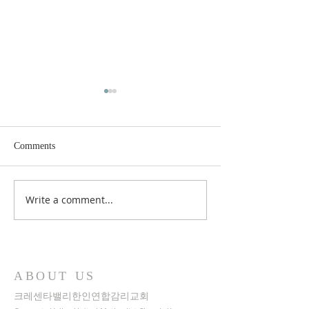
Comments
Write a comment...
2025 추수감사주일예배
2025 주님맞이 
(11/23일 주일 11:30 A.M.)
기도회 10/30(목) -12/24(수)
5:30 A.M.
ABOUT US
크레센타밸리한인연합감리교회