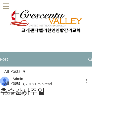
Post
All Posts
Admin
All Posts
Nov 13, 2018
1 min read
추수감사주일
Community