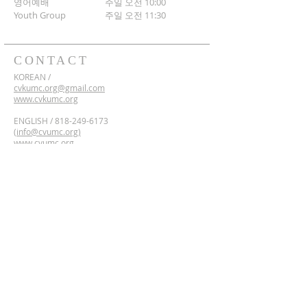
영어예배 주일 오전 10:00
​Youth Group
주일 오전 11:30
CONTACT
KOREAN /
cvkumc.org@gmail.com
www.cvkumc.org
ENGLISH /
818-249-6173
(
info@cvumc.org)
www.cvumc.org
​*Rent /
818-249-6173
2700 Montrose Ave,
Montrose, California 91020
Google Maps Directions