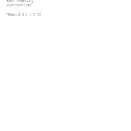
(
info@cvumc.org)
www.cvumc.org
​*Rent /
818-249-6173
2700 Montrose Ave,
Montrose, California 91020
Google Maps Directions