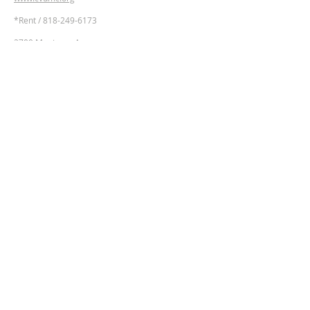
​*Rent /
818-249-6173
2700 Montrose Ave,
Montrose, California 91020
Google Maps Directions