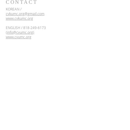
CONTACT
KOREAN /
cvkumc.org@gmail.com
www.cvkumc.org
ENGLISH /
818-249-6173
(
info@cvumc.org)
www.cvumc.org
​*Rent /
818-249-6173
2700 Montrose Ave,
Montrose, California 91020
Google Maps Directions