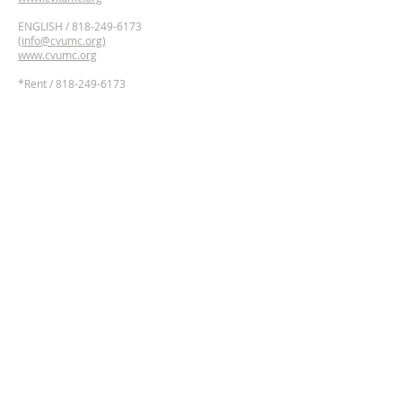
ENGLISH /
818-249-6173
(
info@cvumc.org)
www.cvumc.org
​*Rent /
818-249-6173
2700 Montrose Ave,
Montrose, California 91020
Google Maps Directions