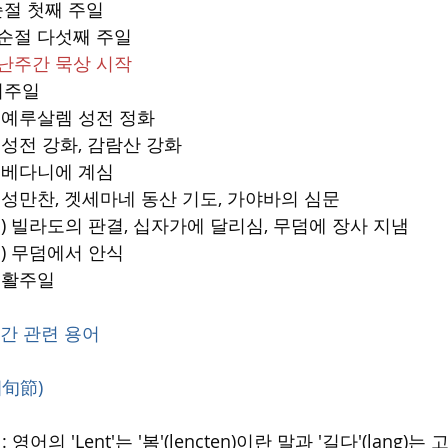
사순절 첫째 주일
 사순절 다섯째 주일
 고난주간 묵상 시작
종려주일
(월) 예루살렘 성전 정화
화) 성전 강화, 감람산 강화
수) 베다니에 계심
(목) 성만찬, 겟세마네 동산 기도, 가야바의 심문
일(금) 빌라도의 판결, 십자가에 달리심, 무덤에 장사 지냄
(토) 무덤에서 안식
 부활주일
주간 관련 용어
 四旬節)
: 영어의 'Lent'는 '봄'(lencten)이란 말과 '길다'(lang