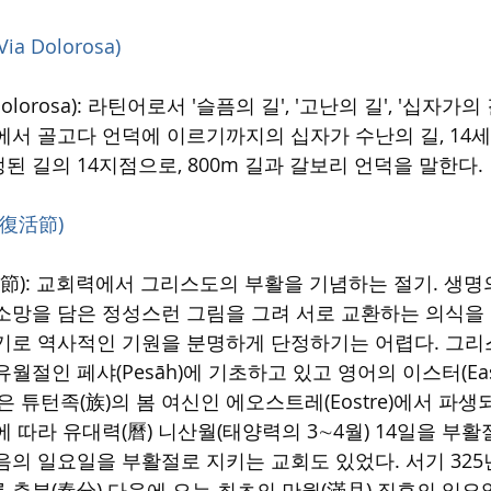
ia Dolorosa)
olorosa): 라틴어로서 '슬픔의 길', '고난의 길', '십자가의
에서 골고다 언덕에 이르기까지의 십자가 수난의 길, 14
 길의 14지점으로, 800m 길과 갈보리 언덕을 말한다.
r, 復活節)
, 復活節): 교회력에서 그리스도의 부활을 기념하는 절기. 생
소망을 담은 정성스런 그림을 그려 서로 교환하는 의식을
기로 역사적인 기원을 분명하게 단정하기는 어렵다. 그
월절인 페샤(Pesāh)에 기초하고 있고 영어의 이스터(Eas
n)은 튜턴족(族)의 봄 여신인 에오스트레(Eostre)에서 
 따라 유대력(曆) 니산월(태양력의 3∼4월) 14일을 부활
음의 일요일을 부활절로 지키는 교회도 있었다. 서기 32
 춘분(春分) 다음에 오는 최초의 만월(滿月) 직후의 일요