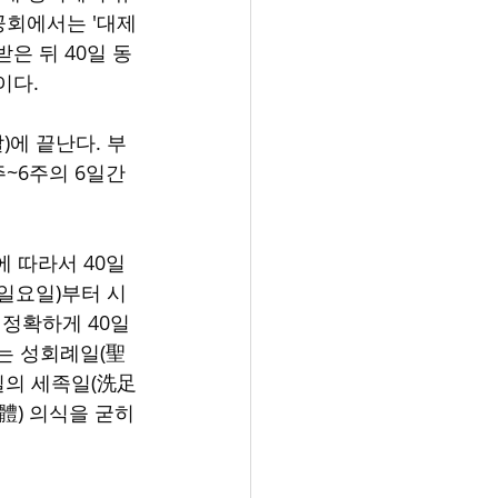
공회에서는 '대제
은 뒤 40일 동
이다.
)에 끝난다. 부
~6주의 6일간
 따라서 40일
일요일)부터 시
 정확하게 40일
또는 성회례일(聖
일의 세족일(洗足
體) 의식을 굳히