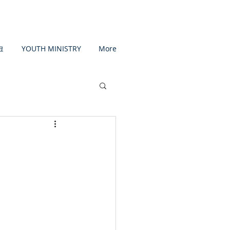
크
YOUTH MINISTRY
More