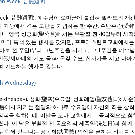
ion Week, 苦難週間)
 Week, 苦難週間): 예수님이 로마군에 붙잡혀 빌라도의 재
 지상에서 겪은 고난을 기념하는 한 주간, 수난주간(受難
나 영국 성공회(聖公會)에서는 부활절 전 40일부터 시작
주간마다 특색 있는 행사를 갖지만, 프로테스탄트교회에서는
 바로 전 주일)부터 고난주간을 지키고,
그
1주간을 예수님
민(겟세마네의 기도 등)과 온갖 수모, 십자가를 지고 나아
며 기도하는 행사를 갖는다.
sh Wednesday)
We-dnesday), 성회(聖灰)수요일, 성회례일(聖灰禮日): 사
 등에서 지키는 절일의 하나로 수요일에 자신의 죄를 참
의식을 행하는데, 이날을 로마 교회에서는 공식적으로 참
렸다. 이 날은 부활절 전 목요일의 세족일(洗足日)과 함께
두 함께 걷는다는 공동체(共同體) 의식을 굳히는 의미를 